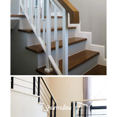
บ้านทาวน์โฮม