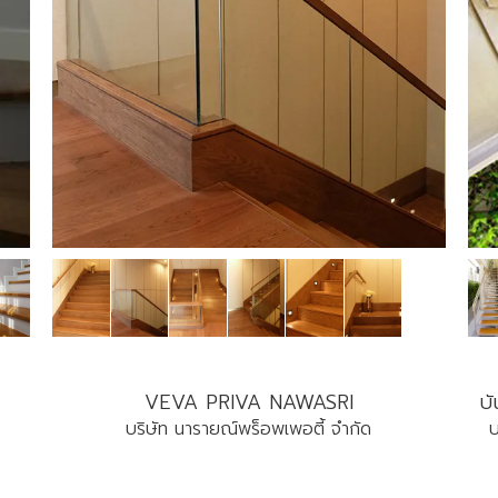
VEVA PRIVA NAWASRI
บั
บริษัท นารายณ์พร็อพเพอตี้ จำกัด
บ