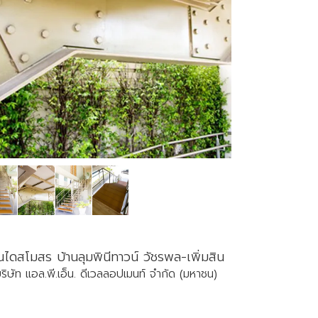
นไดสโมสร บ้านลุมพินีทาวน์ วัชรพล-เพิ่มสิน
ริษัท แอล.พี.เอ็น. ดีเวลลอปเมนท์ จำกัด (มหาชน)