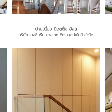
บ้านเดี่ยว น็อตติ้ง ฮิลล์
บริษัท เอสซี เรียลเอสเตท ดีเวลลอปเม้นท์ จำกัด