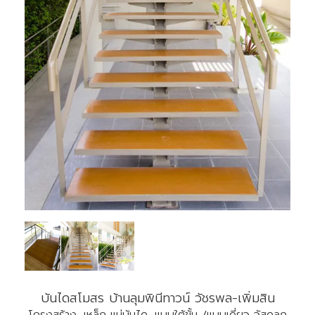
บันไดสโมสร บ้านลุมพินีทาวน์ วัชรพล-เพิ่มสิน
โครงสร้าง, เหล็ก แม่บันได, แบบใต้ขั้น /แบบเดี่ยว วัสดุลูก